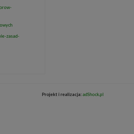
torow-
iowych
ie-zasad-
Projekt i realizacja:
adShock.pl