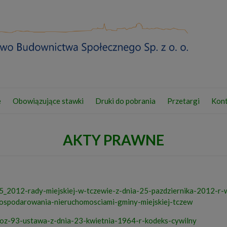
e
Obowiązujące stawki
Druki do pobrania
Przetargi
Kont
AKTY PRAWNE
5_2012-rady-miejskiej-w-tczewie-z-dnia-25-pazdziernika-2012-r-
gospodarowania-nieruchomosciami-gminy-miejskiej-tczew
oz-93-ustawa-z-dnia-23-kwietnia-1964-r-kodeks-cywilny