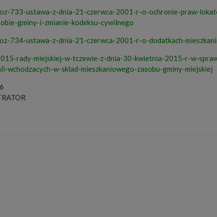
oz-733-ustawa-z-dnia-21-czerwca-2001-r-o-ochronie-praw-loka
obie-gminy-i-zmianie-kodeksu-cywilnego
oz-734-ustawa-z-dnia-21-czerwca-2001-r-o-dodatkach-mieszkan
2015-rady-miejskiej-w-tczewie-z-dnia-30-kwietnia-2015-r-w-spraw
li-wchodzacych-w-sklad-mieszkaniowego-zasobu-gminy-miejskiej
6
TRATOR