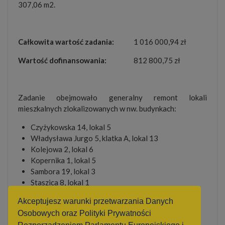
307,06 m2.
Całkowita wartość zadania:
1 016 000,94 zł
Wartość dofinansowania:
812 800,75 zł
Zadanie obejmowało generalny remont lokali
mieszkalnych zlokalizowanych w nw. budynkach:
Czyżykowska 14, lokal 5
Władysława Jurgo 5, klatka A, lokal 13
Kolejowa 2, lokal 6
Kopernika 1, lokal 5
Sambora 19, lokal 3
Staszica 8, lokal 1
Staszica 8, lokal 4
Akceptujesz warunki przetwarzania Danych
Tetmajera 6, lokal 5
Osobowych oraz Polityki Prywatności