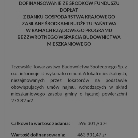
DOFINANSOWANIE ZE ŚRODKÓW FUNDUSZU
DOPŁAT
Z BANKU GOSPODARSTWA KRAJOWEGO
ZASILANE ŚRODKAMI BUDŻETU PAŃSTWA
W RAMACH RZĄDOWEGO PROGRAMU
BEZZWROTNEGO WSPARCIA BUDOWNICTWA
MIESZKANIOWEGO
Tczewskie Towarzystwo Budownictwa Społecznego Sp. z
o.o. informuje, iż wykonało remont 6 lokali mieszkalnych,
niezajmowanych przez lokatorów na podstawie
obowiązujących umów najmu, wchodzących w skład
mieszkaniowego zasobu gminy o łącznej powierzchni
273,82 m2.
Całkowita wartość zadania:
596 301,93 zł
Wartość dofinansowania:
463 931,47 zł