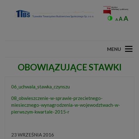
Inc
A
Reset
Przełącz wysok
Decrease
A
A
fon
font
font
size
size.
size.
MENU
OBOWIĄZUJĄCE STAWKI
06_uchwala_stawka_czynszu
08_obwieszczenie-w-sprawie-przecietnego-
miesiecznego-wynagrodzenia-w-wojewodztwach-w-
pierwszym-kwartale-2015-r
23 WRZEŚNIA 2016